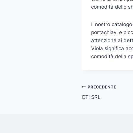
comodità dello sh
Il nostro catalog
portachiavi e pic
attenzione ai det
Viola significa ac
comodità della sp
Navigazione
PRECEDENTE
CTI SRL
articoli