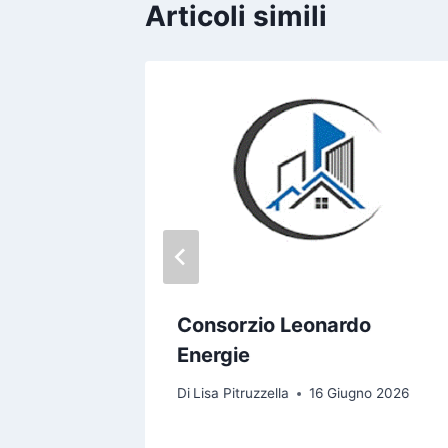
Articoli simili
IONI
Consorzio Leonardo
Energie
o 2020
Di
Lisa Pitruzzella
16 Giugno 2026