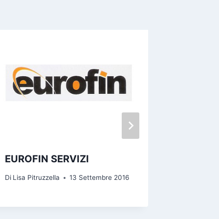
EUROFIN SERVIZI
MG CA
Di
Lisa Pitruzzella
13 Settembre 2016
Di
Lisa Pitr