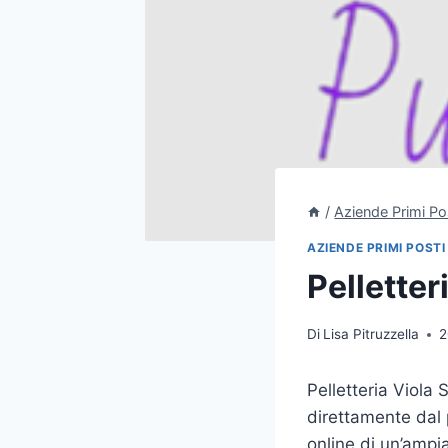
/
Aziende Primi Po
AZIENDE PRIMI POSTI
Pelletter
Di
Lisa Pitruzzella
2
Pelletteria Viola S
direttamente dal 
online di un’ampia