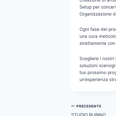
Creazione di amb
Setup per concerti
Organizzazione di
Ogni fase del proc
una cura meticolo
strettamente con i 
Scegliere i nostri 
soluzioni scenogr
tuo prossimo prog
un’esperienza stra
Navigazione
PRECEDENTE
STUDIO RUBINO