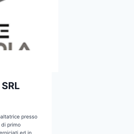
 SRL
ltatrice presso
 di primo
rniciati ed in