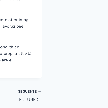
nte attenta agli
i lavorazione
ionalità ed
 propria attività
olare e
SEGUENTE
FUTUREDIL