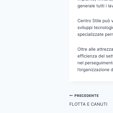
generale tutti i la
Centro Stile può 
sviluppi tecnologi
specializzate perm
Oltre alle attrez
efficienza del set
nel perseguimento 
l’organizzazione d
Navigazione
PRECEDENTE
FLOTTA E CANUTI
articoli