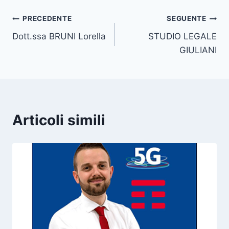
Navigazione
PRECEDENTE
SEGUENTE
Dott.ssa BRUNI Lorella
STUDIO LEGALE
articoli
GIULIANI
Articoli simili