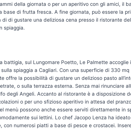
ammi della giornata o per un aperitivo con gli amici, il b
 a base di frutta fresca. A fine giornata, può essere la p
a di di gustare una deliziosa cena presso il ristorante de
in spiaggia.
la battigia, sul Lungomare Poetto, Le Palmette accoglie i
e sulla spiaggia a Cagliari. Con una superficie di 330 mq 
nte offre la possibilità di gustare un delizioso pasto all’in
etrate, o sulla terrazza esterna. Senza mai rinunciare al
o degli Angeli. Accanto al ristorante è a disposizione de
colazioni o per uno sfizioso aperitivo in attesa del pranz
 del menù possono anche essere serviti direttamente in s
omodamente sui lettini. Lo chef Jacopo Lenza ha ideato
e, con numerosi piatti a base di pesce e crostacei. Inse