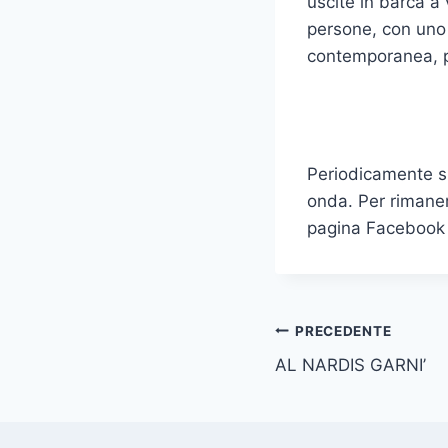
uscite in barca a
persone, con uno 
contemporanea, p
Periodicamente si
onda. Per rimaner
pagina Facebook 
Navigazione
PRECEDENTE
AL NARDIS GARNI’
articoli