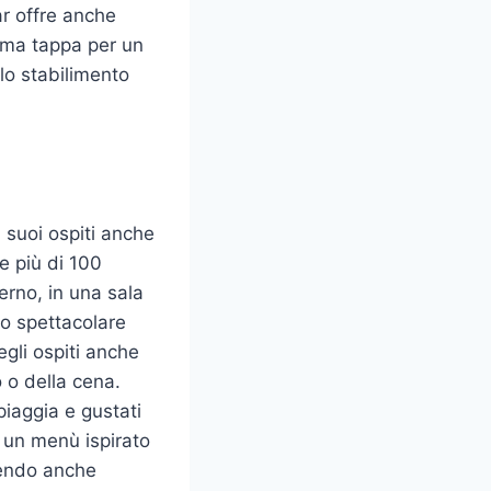
ar offre anche
rima tappa per un
llo stabilimento
 suoi ospiti anche
e più di 100
terno, in una sala
lo spettacolare
gli ospiti anche
o o della cena.
piaggia e gustati
 un menù ispirato
rendo anche