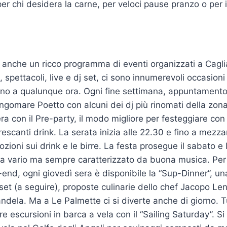
r chi desidera la carne, per veloci pause pranzo o per i 
 anche un ricco programma di eventi organizzati a Caglia
, spettacoli, live e dj set, ci sono innumerevoli occasioni 
rno a qualunque ora. Ogni fine settimana, appuntamento f
ungomare Poetto con alcuni dei dj più rinomati della zon
sera con il Pre-party, il modo migliore per festeggiare c
frescanti drink. La serata inizia alle 22.30 e fino a mezz
ozioni sui drink e le birre. La festa prosegue il sabato 
 vario ma sempre caratterizzato da buona musica. Per 
-end, ogni giovedì sera è disponibile la “Sup-Dinner”, u
 set (a seguire), proposte culinarie dello chef Jacopo Len
ndela. Ma a Le Palmette ci si diverte anche di giorno. Tu
re escursioni in barca a vela con il “Sailing Saturday”. S