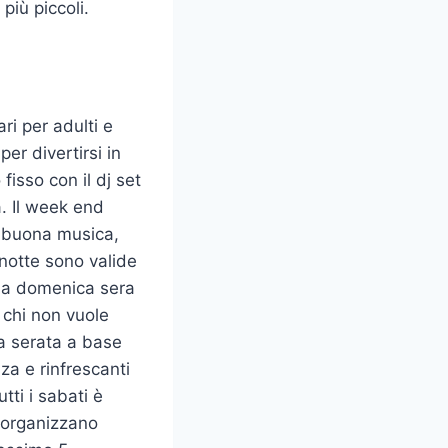
più piccoli.
ri per adulti e
per divertirsi in
isso con il dj set
a. Il week end
on buona musica,
anotte sono valide
e la domenica sera
chi non vuole
na serata a base
za e rinfrescanti
tti i sabati è
i organizzano