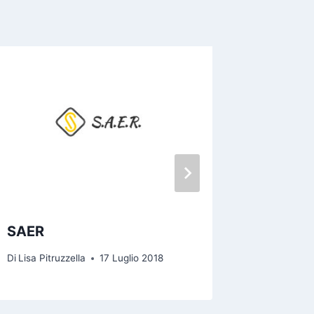
Impres
Funebri
Di
Lisa Pitr
SAER
Di
Lisa Pitruzzella
17 Luglio 2018