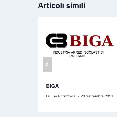
Articoli simili
ERVICE
BIGA
mbre 2016
Di
Lisa Pitruzzella
29 Settembre 2021