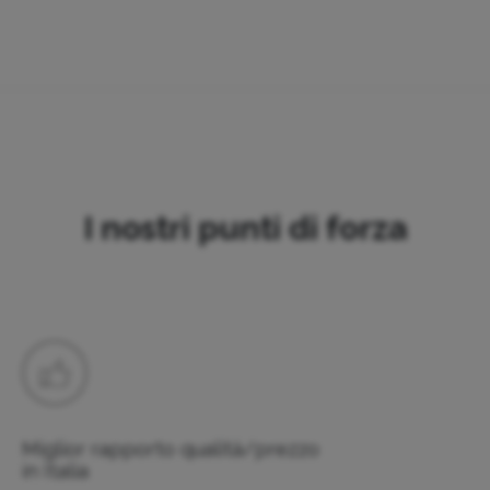
I nostri punti di forza
Miglior rapporto qualità/prezzo
in Italia