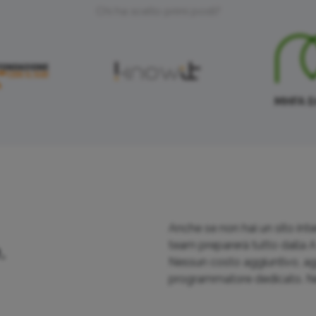
Chi ha scelto primi posti?
Anche se non hai un sito inte
team preparerà tutto dalla A 
.
Nessun costo aggiuntivo, agg
programmatore dedicato. Nes