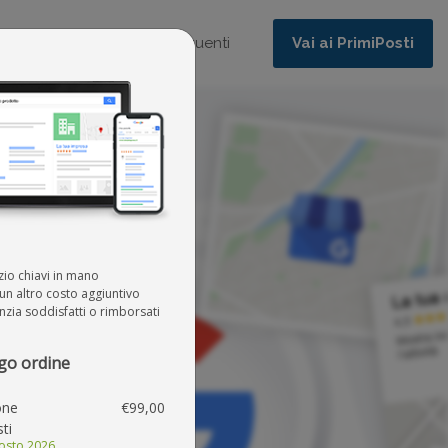
Home
Domande frequenti
Vai ai PrimiPosti
zio chiavi in mano
n altro costo aggiuntivo
zia soddisfatti o rimborsati
go ordine
one
€99,00
ti
gosto 2026