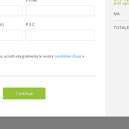
al 07 ago
un anno intero
IVA
imo supporto
io)
P.E.C.
TOTALE
curare la tua completa
ti aggiuntivi
e, accetti integralmente le nostre
condizioni d'uso
e
Continua