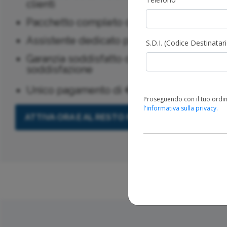
clienti
Pacchetto completo di aggiornamenti per 
Assistente dedicato per garantirti il mass
S.D.I. (Codice Destinatar
Garanzia soddisfatto o rimborsato per assi
soddisfazione
99
Unico pagamento di €
+ iva, senza cos
Proseguendo con il tuo ordin
l'informativa sulla privacy.
ATTIVA ORA E AL RESTO PENSIAMO NOI