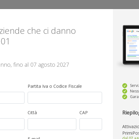
 aziende che ci danno
001
anno, fino al 07 agosto 2027
Servi
Partita Iva o Codice Fiscale
Nessu
Garan
Riepilo
Città
CAP
sti di Google e
Attivazi
PrimiPos
tà di raggiungere nuovi
dal 07 a
E-mail