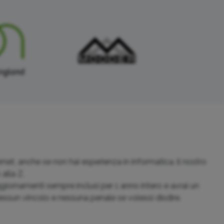
rnet, anche se non hai esperienza in informatica, il nostro
alla Z.
iornamenti sempre inclusi per 1 anno intero e avrai un
sun vincolo e nessuna penale se volessi disdire.