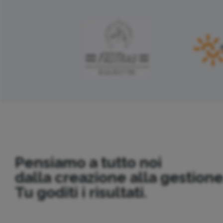
Pensiamo a tutto noi
dalla creazione alla gestione
Tu goditi i risultati.